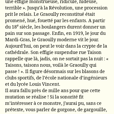
une effigie monstrueuse, ridicule, hideuse,
terrible ». Jusqu’à la Révolution, une procession
prit le relais. Le Graoully reconstitué était
promené, hué, fouetté par les enfants. A partir
e
du 18
siècle, les boulangers durent donner un
pain sur son passage. Enfin, en 1919, le jour du
Mardi-Gras, le Graoully moderne vit le jour.
Aujourd’hui, on peut le voir dans la crypte de la
cathédrale. Son effigie suspendue rue Taison
rappelle que là, jadis, on ne sortait pas la nuit : «
Taisons, taisons nous, voilà le Graoully qui
passe ! ». Il figure désormais sur les blasons de
clubs sportifs, de l’école nationale d’ingénieurs
et du lycée Louis Vincent.
Il aura fallu près de mille ans pour que cette
mutation se réalise ! Si la sonorité fit
m’intéresser à ce monstre, j’aurai pu, sans ce
prétexte, vous parler de gorgone, de gargouille,