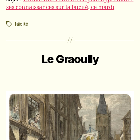
ses connaissances sur la laïcité, ce mardi
laïcité
Étiquettes
Le Graoully