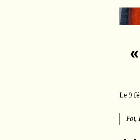
«
Le 9 f
Foi,