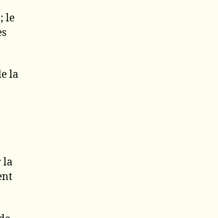
; le
es
e la
 la
ent