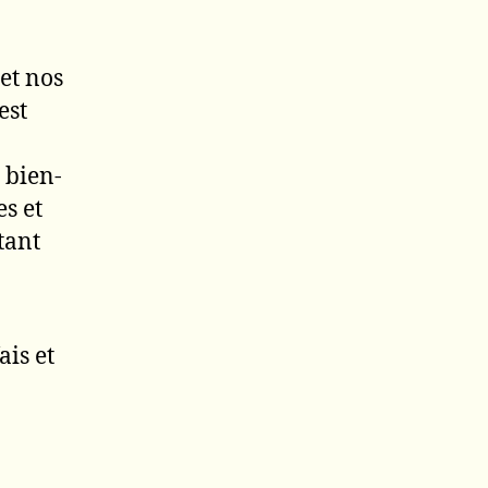
et nos
est
 bien-
s et
 tant
ais et