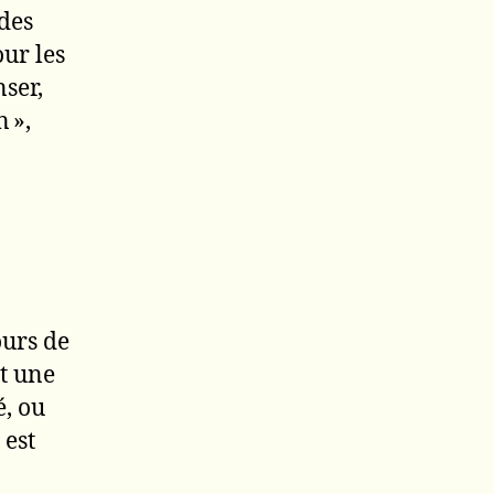
 des
ur les
nser,
 »,
ours de
st une
é, ou
 est