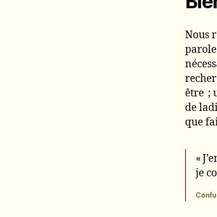
Bie
Nous r
paroles
nécess
recher
être ;
de ladi
que fai
« J’e
je c
Confu