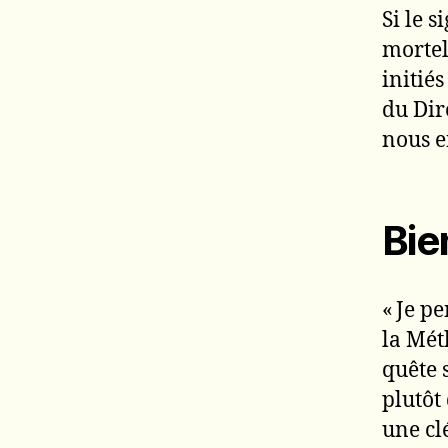
Si le 
mortel
initié
du Dire
nous e
Bie
« Je p
la Mét
quête 
plutôt 
une cl