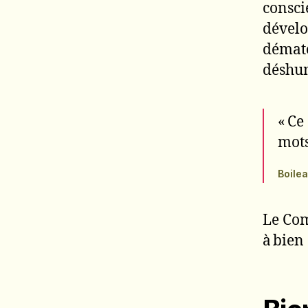
consci
dével
dématé
déshum
« Ce
mots
Boile
Le Com
à bien 