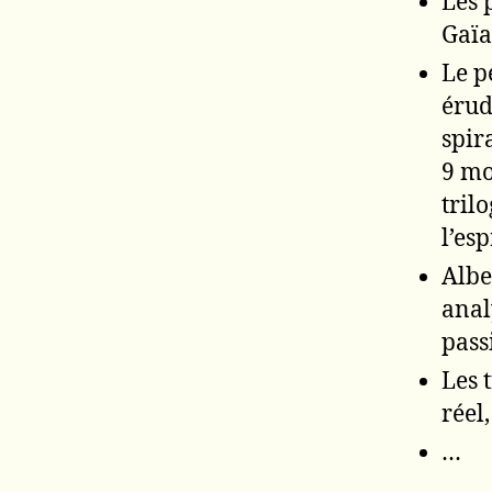
Les 
Gaïa 
Le p
érud
spir
9 mo
trilo
l’esp
Albe
anal
pass
Les 
réel
…