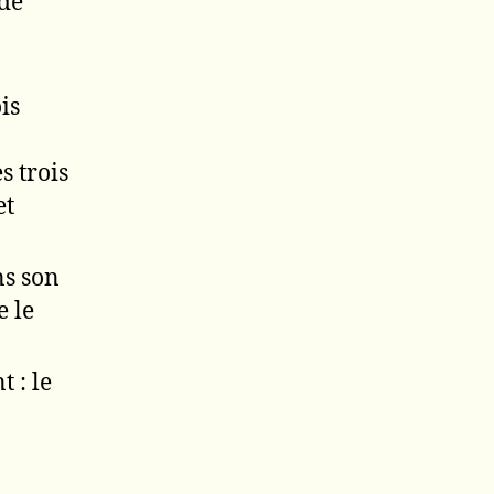
 de
is
s trois
et
ns son
e le
 : le