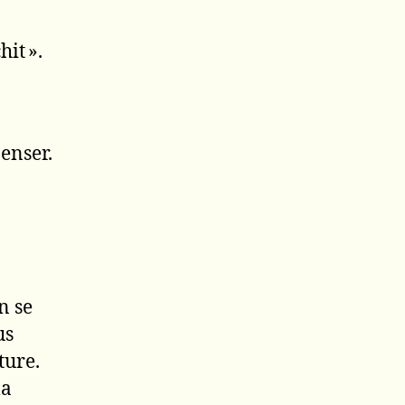
hit ».
enser.
n se
us
ture.
la