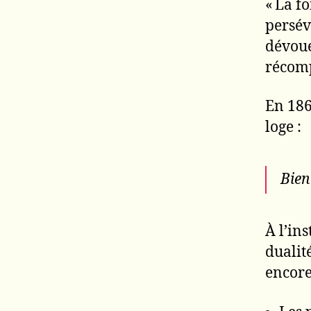
« La f
persév
dévoue
récomp
En 186
loge :
Bien
À l’in
dualit
encore 