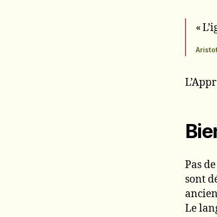
« L’
Aristo
L’Appr
Bie
Pas de
sont d
ancien 
Le lan