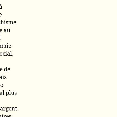
à
e
ichisme
e au
t
nomie
cial,
e de
ais
do
al plus
’argent
utres