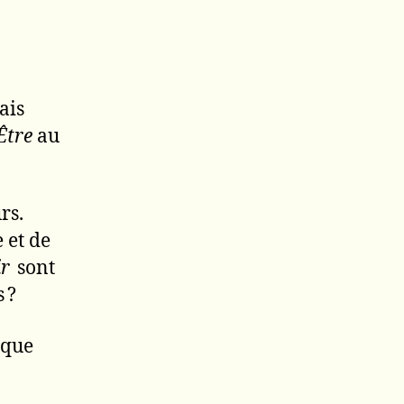
ais
Être
au
rs.
 et de
ir
sont
 ?
 que