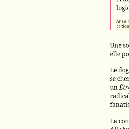
logi
Anselm
critiq
Une soc
elle po
Le do
se che
un
Êtr
radica
fanati
La con