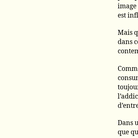
image 
est in
Mais qu
dans c
conte
Comme
consum
toujour
l’addi
d’entr
Dans un
que qu