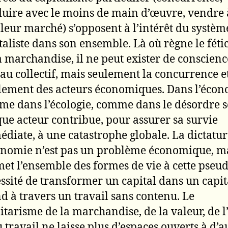
uire avec le moins de main d’œuvre, vendre 
leur marché) s’opposent à l’intérêt du systèm
taliste dans son ensemble. Là où règne le fét
a marchandise, il ne peut exister de conscienc
au collectif, mais seulement la concurrence e
olement des acteurs économiques. Dans l’éco
e dans l’écologie, comme dans le désordre so
ue acteur contribue, pour assurer sa survie
diate, à une catastrophe globale. La dictatur
onomie n’est pas un problème économique, m
et l’ensemble des formes de vie à cette pseu
ssité de transformer un capital dans un capit
d à travers un travail sans contenu. Le
litarisme de la marchandise, de la valeur, de l
u travail ne laisse plus d’espaces ouverts à d’a