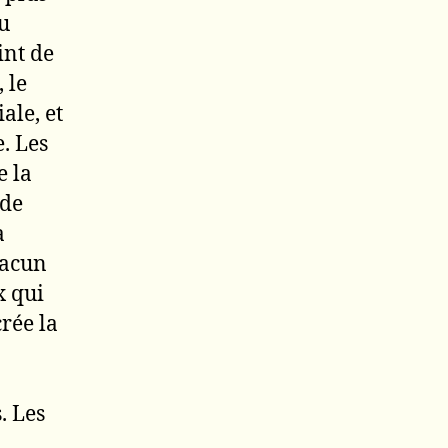
u
int de
 le
ale, et
. Les
e la
 de
a
hacun
x qui
rée la
. Les