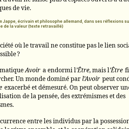
ques de vie.
 Jappe, écrivain et philosophe allemand, dans ses réflexions su
ue de la valeur (texte retravaillé)
iété où le travail ne constitue pas le lien socia
ssible ?
gmatique
Avoir
a endormi l
’Être
, mais l
’Être
fi
rcher. Un monde dominé par
l’Avoir
peut cond
e
exacerbé et démesuré. On peut observer un
lisation de la pensée, des extrémismes et des
smes.
currence entre les individus par la possessio