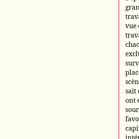
gran
trav
vue 
trav
chac
excl
surv
plac
scèn
sait
ont 
sour
favo
capi
inté