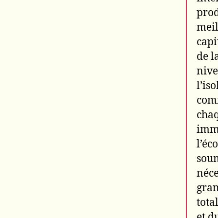
prod
meil
capi
de l
nive
l’is
comm
chaq
immé
l’éc
soum
néce
gran
tota
et d