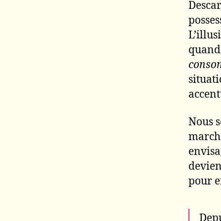
Descar
posses
L’illu
quand l
conso
situat
accent
Nous s
marcha
envisa
devien
pour e
Depu