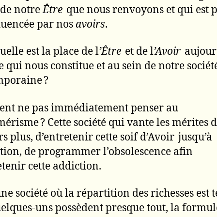
de notre
Être
que nous renvoyons et qui est 
fluencée par nos
avoirs
.
elle est la place de l
’Être
et de l
’Avoir
aujour
e qui nous constitue et au sein de notre sociét
mporaine ?
nt ne pas immédiatement penser au
érisme ? Cette société qui vante les mérites d
s plus, d’entretenir cette soif d’Avoir jusqu’à
ction, de programmer l’obsolescence afin
etenir cette addiction.
e société où la répartition des richesses est t
elques-uns possèdent presque tout, la formul