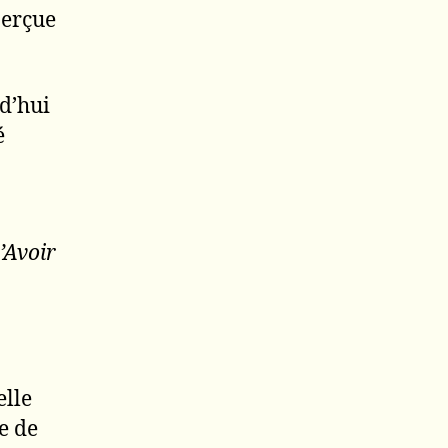
perçue
d’hui
é
’Avoir
elle
e de