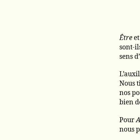
Être
e
sont-i
sens d’
L’auxil
Nous t
nos po
bien d
Pour
A
nous p