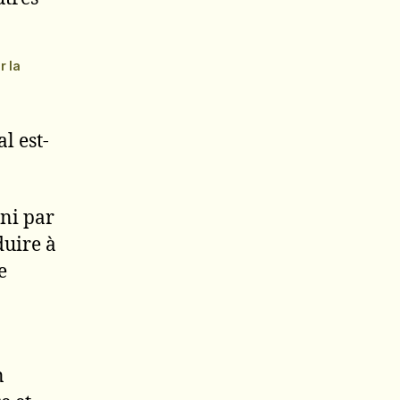
r la
l est-
ni par
uire à
e
n