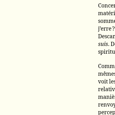
Conce
matéri
sommes
j’erre
Descar
suis
. 
spirit
Comme
mêmes 
voit l
relativ
manièr
renvoy
percep