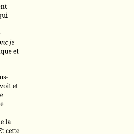
ent
qui
e
onc je
ique et
us-
voit et
ue
de
s
e la
t cette