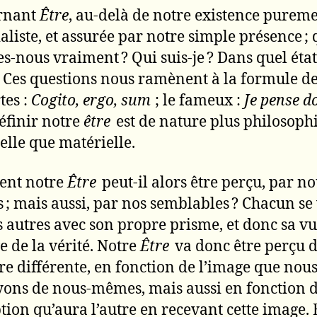
rnant
Être
, au-delà de notre existence purem
aliste, et assurée par notre simple présence ; 
-nous vraiment ? Qui suis-je ? Dans quel état
 ? Ces questions nous ramènent à la formule d
tes :
Cogito, ergo, sum
; le fameux :
Je pense d
Définir notre
être
est de nature plus philosoph
uelle que matérielle.
nt notre
Être
peut-il alors être perçu, par no
; mais aussi, par nos semblables ? Chacun se 
es autres avec son propre prisme, et donc sa v
e de la vérité. Notre
Être
va donc être perçu 
e différente, en fonction de l’image que nou
ons de nous-mêmes, mais aussi en fonction d
tion qu’aura l’autre en recevant cette image. E