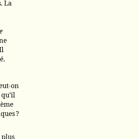
. La
e
une
Il
é.
Peut-on
qu’il
stème
ques ?
 plus