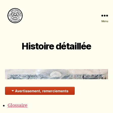
Menu
Triple
Union
et
Amitié
Histoire détaillée
Avertissement, remerciements
Glossaire