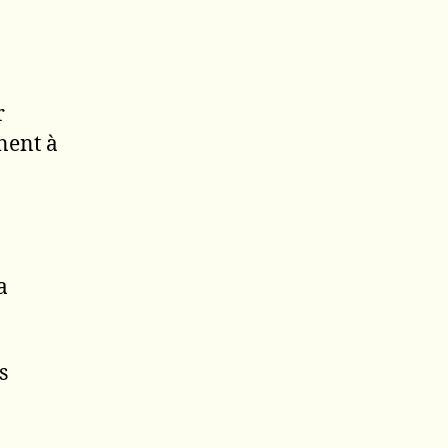
r
nent à
a
s