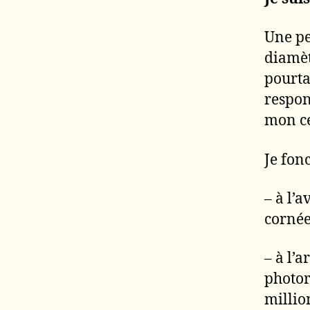
Une pe
diamèt
pourta
respon
mon c
Je fon
– à l’a
cornée 
– à l’a
photor
million