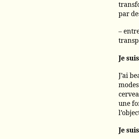
transf
par de
– entr
transp
Je sui
J’ai b
modeste
cervea
une fo
l’objec
Je sui