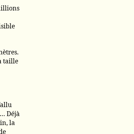
illions
sible
mètres.
 taille
fallu
n… Déjà
in, la
 de