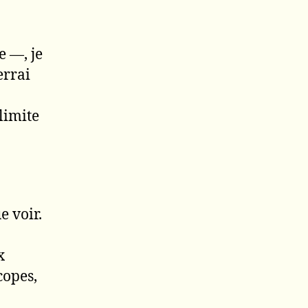
e —, je
errai
limite
e voir.
x
copes,