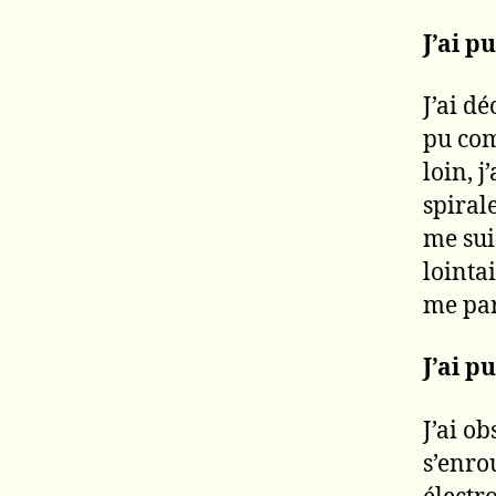
J’ai p
J’ai dé
pu com
loin, 
spiral
me sui
lointa
me par
J’ai p
J’ai o
s’enrou