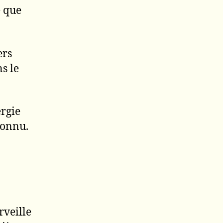
é que
ers
s le
ergie
connu.
rveille