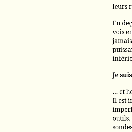
leurs r
En deç
vois e
jamais
puissa
inféri
Je sui
… et h
Il est 
imperf
outils
sondes