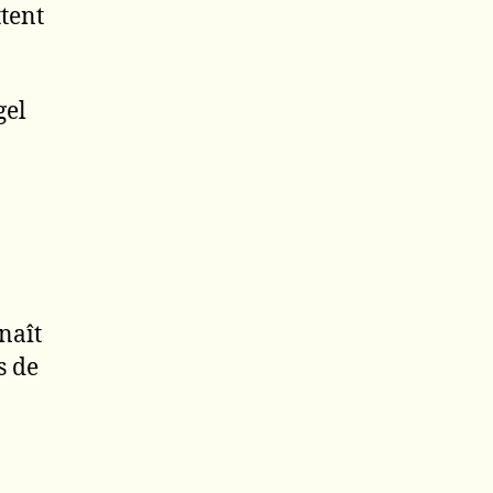
tent
gel
naît
s de