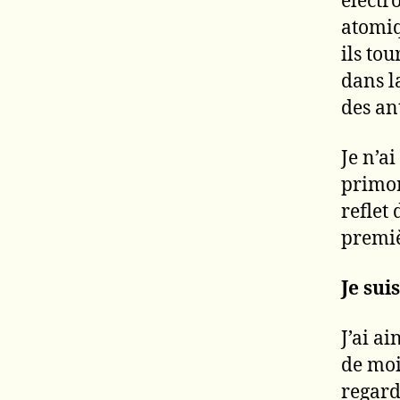
électr
atomiq
ils to
dans l
des an
Je n’ai
primor
reflet
premiè
Je sui
J’ai a
de moi
regard