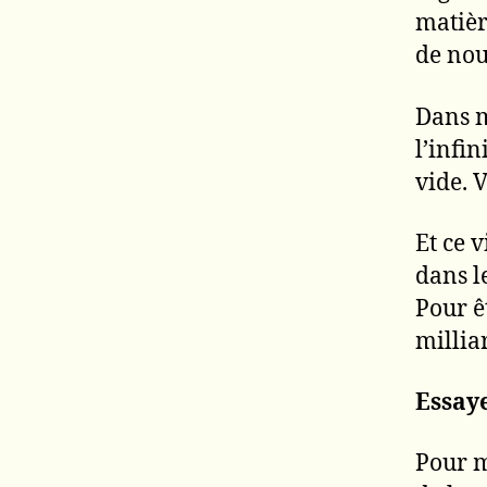
matièr
de nou
Dans m
l’infi
vide. 
Et ce v
dans l
Pour ê
milliar
Essay
Pour m