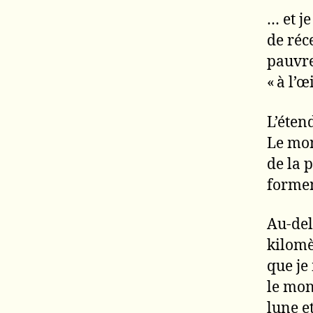
… et j
de réc
pauvre
« à l’œ
L’éten
Le mon
de la 
formen
Au-del
kilomèt
que je
le mon
lune et