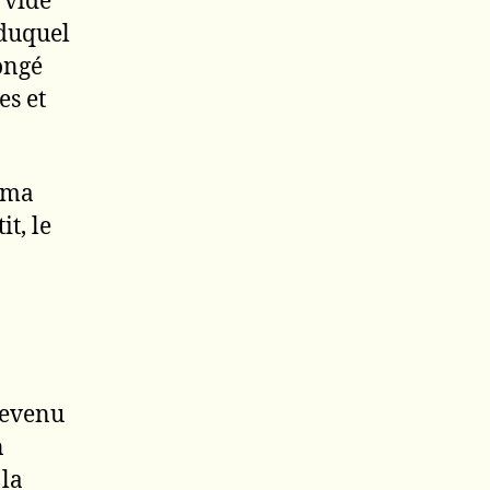
 vide
 duquel
longé
es et
agma
t, le
 devenu
n
 la