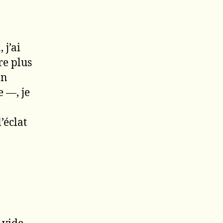
 j’ai
re plus
en
e —, je
’éclat